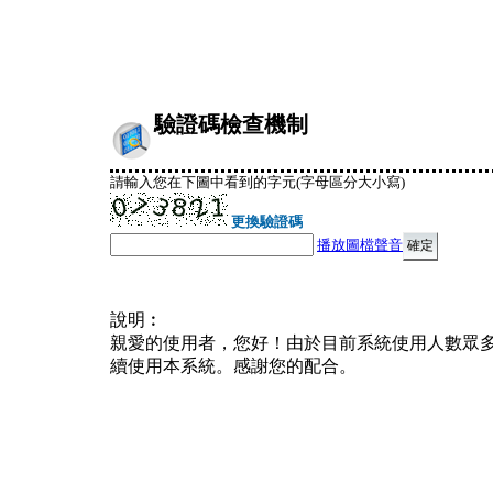
驗證碼檢查機制
請輸入您在下圖中看到的字元(字母區分大小寫)
更換驗證碼
播放圖檔聲音
說明︰
親愛的使用者，您好！由於目前系統使用人數眾
續使用本系統。感謝您的配合。