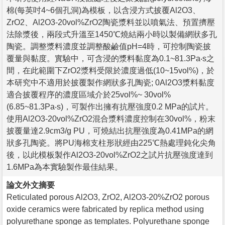
棉(每英吋4~6個孔洞)為模板，以含浸方式披覆Al2O3、
ZrO2、Al2O3-20vol%ZrO2陶瓷漿料並以噴氣法、預置擠壓
法除漿後，兩段式升溫至1450℃燒結兩小時以製備網狀多孔
陶瓷。調整漿料濃度並調整酸鹼值pH=4時，可控制陶瓷披
覆量與黏度。實驗中，可含浸的漿料黏度為0.1~81.3Pa‧s之
間，在此範圍下ZrO2漿料受限於濃度過低(10~15vol%)，於
本研究中不適用於披覆製作網狀多孔陶瓷; 0Al2O3漿料黏度
適合披覆程序的濃度區域介於25vol%~ 30vol%
(6.85~81.3Pa‧s)，可製作出擁有抗壓強度0.2 MPa的試片。
使用Al2O3-20vol%ZrO2混合漿料濃度控制在30vol%，粉末
披覆量達2.9cm3/g PU，可燒結出抗壓強度為0.41MPa的網
狀多孔陶瓷。將PU海棉支柱形狀經由225℃熱處理鈍化尖角
後，以此模板製作Al2O3-20vol%ZrO2之試片抗壓強度達到
1.6MPa為本實驗製作最佳結果。
論文外文摘要
Reticulated porous Al2O3, ZrO2, Al2O3-20%ZrO2 porous
oxide ceramics were fabricated by replica method using
polyurethane sponge as templates. Polyurethane sponge