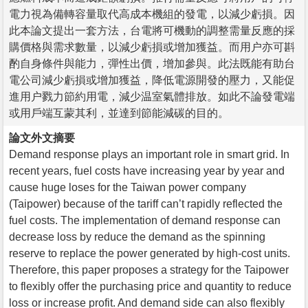
電力視為備轉容量取代高成本機組的發電，以減少虧損。因
此本論文提出一套方法，台電將可機動的調整需量反應的採
購價格與需求數量，以減少虧損或增加獲益。而用户亦可斟
酌自身條件與能力，彈性出價，增加參與。此法既能有助台
電公司減少虧損或增加獲益，降低電源開發的壓力，又能促
進用户戮力節約用電，減少温室氣體排放。如此不論發電端
或用戶端互蒙其利，並達到節能減碳的目的。
論文外文摘要
Demand response plays an important role in smart grid. In
recent years, fuel costs have increasing year by year and
cause huge loses for the Taiwan power company
(Taipower) because of the tariff can’t rapidly reflected the
fuel costs. The implementation of demand response can
decrease loss by reduce the demand as the spinning
reserve to replace the power generated by high-cost units.
Therefore, this paper proposes a strategy for the Taipower
to flexibly offer the purchasing price and quantity to reduce
loss or increase profit. And demand side can also flexibly