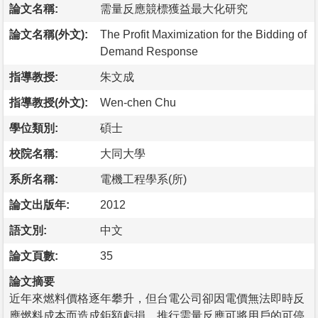
論文名稱:
需量反應競標獲益最大化研究
論文名稱(外文):
The Profit Maximization for the Bidding of
Demand Response
指導教授:
朱文成
指導教授(外文):
Wen-chen Chu
學位類別:
碩士
校院名稱:
大同大學
系所名稱:
電機工程學系(所)
論文出版年:
2012
語文別:
中文
論文頁數:
35
論文摘要
近年來燃料價格逐年攀升，但台電公司卻因電價無法即時反
應燃料成本而造成鉅額虧損。推行需量反應可將用戶的可停