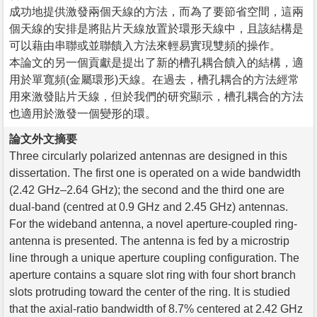
成功地提供激發兩個天線的方法，而為了要節省空間，這兩
個天線的安排是將貼片天線放置於環形天線中，且該結構是
可以藉由串聯或並聯饋入方法來輕易實現雙頻的操作。
本論文的另一個貢獻是提出了新的槽孔耦合饋入的結構，適
用於單寬頻(金屬環形)天線。在過去，槽孔耦合的方法經常
用來激發貼片天線，但於我們的研究顯示，槽孔耦合的方法
也適用於激發一個變形的環。
論文外文摘要
Three circularly polarized antennas are designed in this
dissertation. The first one is operated on a wide bandwidth
(2.42 GHz–2.64 GHz); the second and the third one are
dual-band (centred at 0.9 GHz and 2.45 GHz) antennas.
For the wideband antenna, a novel aperture-coupled ring-
antenna is presented. The antenna is fed by a microstrip
line through a unique aperture coupling configuration. The
aperture contains a square slot ring with four short branch
slots protruding toward the center of the ring. It is studied
that the axial-ratio bandwidth of 8.7% centered at 2.42 GHz