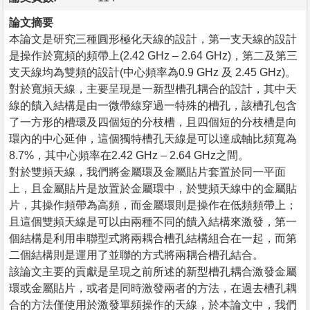
論文摘要
本論文是研究三種圓形極化天線的設計，第一支天線的設計
是操作於寬頻的頻帶上(2.42 GHz – 2.64 GHz)，第二及第三
支天線均為雙頻的設計(中心頻率為0.9 GHz 及 2.45 GHz)。
對於寬頻天線，主要呈現是一新型槽孔耦合的設計，其中天
線的饋入結構是由一微帶線穿過一特殊的槽孔，該槽孔包含
了一方形的槽環及四個短的分枝槽，且四個短的分枝槽是向
環內的中心延伸，這個獨特槽孔天線是可以達成軸比頻寬為
8.7%，其中心頻率在2.42 GHz – 2.64 GHz之間。
對於雙頻天線，我們將金屬環及金屬貼片套置於同一平面
上，且金屬貼片是放置於金屬環中，於雙頻天線中的金屬貼
片，其操作頻帶為高頻，而金屬環則是操作在低頻頻帶上；
且這個雙頻天線是可以由兩種不同的饋入結構來激發，第一
個結構是利用串聯型式將兩耦合槽孔結構組合在一起，而第
二個結構則是運用了並聯的方式將兩耦合槽孔結合。
該論文主要的貢獻是呈現之前所述的新型槽孔耦合激發金屬
環或金屬貼片，或者是同時激發兩者的方法，在過去槽孔耦
合的方法僅使用於激發單頻操作的天線，於本論文中，我們