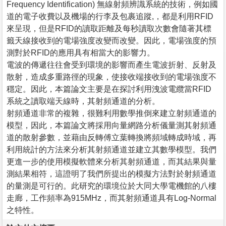
Frequency Identification) 無線射頻辨識系統的技術，例如國
道的電子收費以及機場的行李及包裹追蹤,，都是利用RFID
來呈現，但是RFID的讀取距離及每秒讀取次數會隨著其標
籤天線接收到的電場強度改變而改變。因此，電場強度的預
測對於RFID的應用具有相當大的影響力。
電波的傳遞往往會受到環境的影響而產生電波折射、反射及
散射，造成多重路徑的現象，使接收端接收到的電場強度不
穩定。因此，本篇論文主要是在探討利用洩波電纜當RFID
系統之讀取端天線時，其射頻通道的分析。
射頻通道非常的複雜，很難利用數學推倒來建立射頻通道的
模型，因此，本篇論文將採用向量網路分析儀量測其射頻通
道的散射參數，並藉由反轉傅立葉轉換將頻域轉成時域，再
利用統計的方法來分析其射頻通道並建立其數學模型。我們
更進一步的使用模擬軟體來分析其射頻通道，而其結果與量
測結果相符，這證明了我們所提出的模擬方法對於射頻通道
的量測是可行的。此研究的環境位於大同大學電機館的八樓
走廊，工作頻率為915MHz，而其射頻通道具有Log-Normal
之特性。