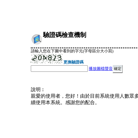
驗證碼檢查機制
請輸入您在下圖中看到的字元(字母區分大小寫)
更換驗證碼
播放圖檔聲音
說明︰
親愛的使用者，您好！由於目前系統使用人數眾
續使用本系統。感謝您的配合。