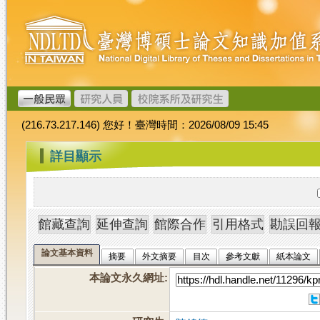
跳
臺
到
灣
主
博
要
碩
內
士
容
論
文
(216.73.217.146) 您好！臺灣時間：2026/08/09 15:45
加
值
:::
詳目顯示
系
統
論文基本資料
摘要
外文摘要
目次
參考文獻
紙本論文
本論文永久網址
: