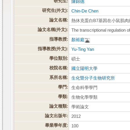
研究生:
陳錦德
研究生(外文):
Chin-De Chen
論文名稱:
熱休克蛋白B7基因在小鼠肌
論文名稱(外文):
The transcriptional regulatio
指導教授:
顏裕庭
指導教授(外文):
Yu-Ting Yan
學位類別:
碩士
校院名稱:
國立陽明大學
系所名稱:
生化暨分子生物研究所
學門:
生命科學學門
學類:
生物化學學類
論文種類:
學術論文
論文出版年:
2012
畢業學年度:
100