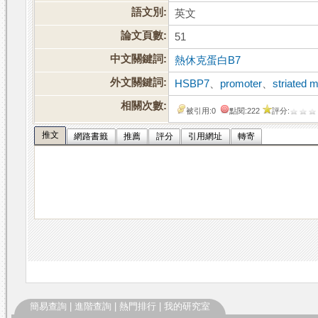
語文別:
英文
論文頁數:
51
中文關鍵詞:
熱休克蛋白B7
外文關鍵詞:
HSBP7
、
promoter
、
striated 
相關次數:
被引用:0
點閱:222
評分:
推文
網路書籤
推薦
評分
引用網址
轉寄
簡易查詢
|
進階查詢
|
熱門排行
|
我的研究室