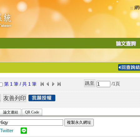
網
:::
功
能
切
換
導
覽
/1
頁
第 1 筆 / 共 1 筆
列
論文連結
QR Code
複製永久網址
Twitter