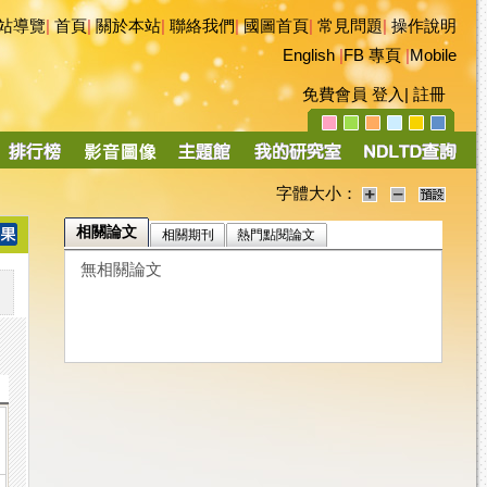
站導覽
|
首頁
|
關於本站
|
聯絡我們
|
國圖首頁
|
常見問題
|
操作說明
English
|
FB 專頁
|
Mobile
免費會員
登入
|
註冊
字體大小：
相關論文
相關期刊
熱門點閱論文
無相關論文