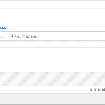
muscle
下載:0
書目收藏:0