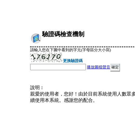
驗證碼檢查機制
請輸入您在下圖中看到的字元(字母區分大小寫)
更換驗證碼
播放圖檔聲音
說明︰
親愛的使用者，您好！由於目前系統使用人數眾
續使用本系統。感謝您的配合。