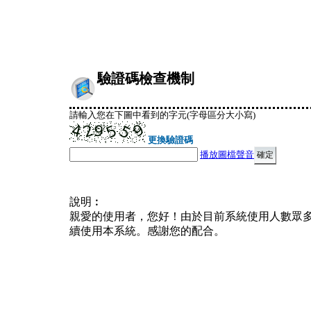
驗證碼檢查機制
請輸入您在下圖中看到的字元(字母區分大小寫)
更換驗證碼
播放圖檔聲音
說明︰
親愛的使用者，您好！由於目前系統使用人數眾
續使用本系統。感謝您的配合。