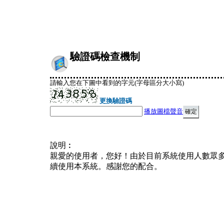
驗證碼檢查機制
請輸入您在下圖中看到的字元(字母區分大小寫)
更換驗證碼
播放圖檔聲音
說明︰
親愛的使用者，您好！由於目前系統使用人數眾
續使用本系統。感謝您的配合。