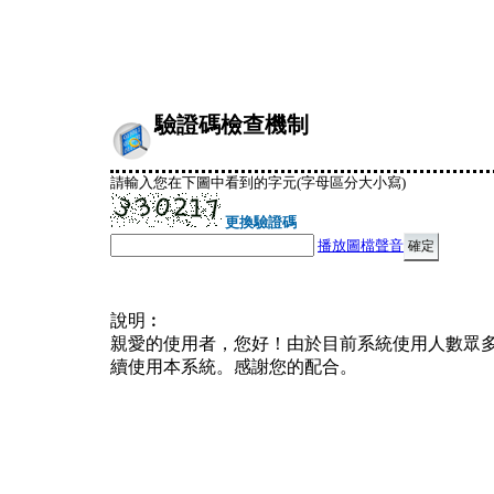
驗證碼檢查機制
請輸入您在下圖中看到的字元(字母區分大小寫)
更換驗證碼
播放圖檔聲音
說明︰
親愛的使用者，您好！由於目前系統使用人數眾
續使用本系統。感謝您的配合。