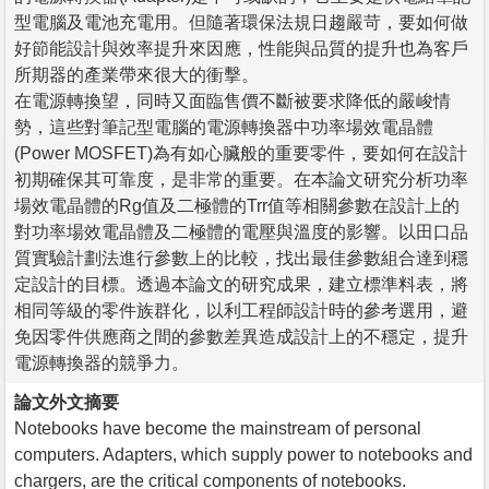
型電腦及電池充電用。但隨著環保法規日趨嚴苛，要如何做
好節能設計與效率提升來因應，性能與品質的提升也為客戶
所期器的產業帶來很大的衝擊。
在電源轉換望，同時又面臨售價不斷被要求降低的嚴峻情
勢，這些對筆記型電腦的電源轉換器中功率場效電晶體
(Power MOSFET)為有如心臟般的重要零件，要如何在設計
初期確保其可靠度，是非常的重要。在本論文研究分析功率
場效電晶體的Rg值及二極體的Trr值等相關參數在設計上的
對功率場效電晶體及二極體的電壓與溫度的影響。以田口品
質實驗計劃法進行參數上的比較，找出最佳參數組合達到穩
定設計的目標。透過本論文的研究成果，建立標準料表，將
相同等級的零件族群化，以利工程師設計時的參考選用，避
免因零件供應商之間的參數差異造成設計上的不穩定，提升
電源轉換器的競爭力。
論文外文摘要
Notebooks have become the mainstream of personal
computers. Adapters, which supply power to notebooks and
chargers, are the critical components of notebooks.