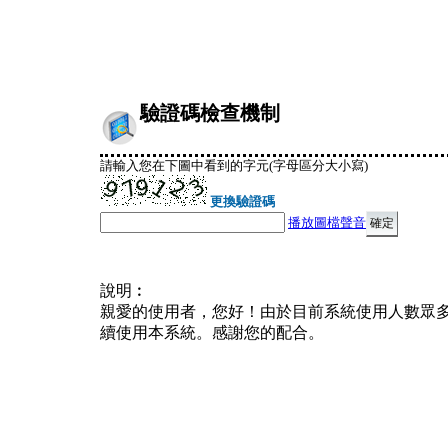
驗證碼檢查機制
請輸入您在下圖中看到的字元(字母區分大小寫)
更換驗證碼
播放圖檔聲音
說明︰
親愛的使用者，您好！由於目前系統使用人數眾
續使用本系統。感謝您的配合。