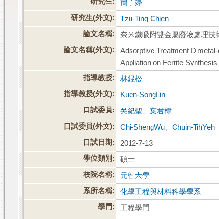
研究生:
簡子婷
研究生(外文):
Tzu-Ting Chien
論文名稱:
奈米鐵吸附雙金屬廢液處理技
論文名稱(外文):
Adsorptive Treatment Dimetal-c
Appliation on Ferrite Synthesis
指導教授:
林錕松
指導教授(外文):
Kuen-SongLin
口試委員:
吳紀聖
、
葉君棣
口試委員(外文):
Chi-ShengWu
、
Chuin-TihYeh
口試日期:
2012-7-13
學位類別:
碩士
校院名稱:
元智大學
系所名稱:
化學工程與材料科學學系
學門:
工程學門