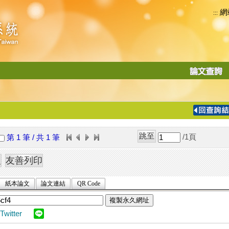
網
:::
功
能
切
換
導
覽
/1
頁
第 1 筆 / 共 1 筆
列
紙本論文
論文連結
QR Code
複製永久網址
Twitter