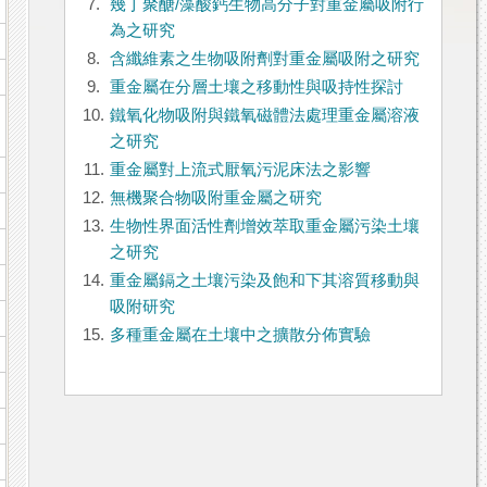
7.
幾丁聚醣/藻酸鈣生物高分子對重金屬吸附行
為之研究
8.
含纖維素之生物吸附劑對重金屬吸附之研究
9.
重金屬在分層土壤之移動性與吸持性探討
10.
鐵氧化物吸附與鐵氧磁體法處理重金屬溶液
之研究
11.
重金屬對上流式厭氧污泥床法之影響
12.
無機聚合物吸附重金屬之研究
13.
生物性界面活性劑增效萃取重金屬污染土壤
之研究
14.
重金屬鎘之土壤污染及飽和下其溶質移動與
吸附研究
15.
多種重金屬在土壤中之擴散分佈實驗