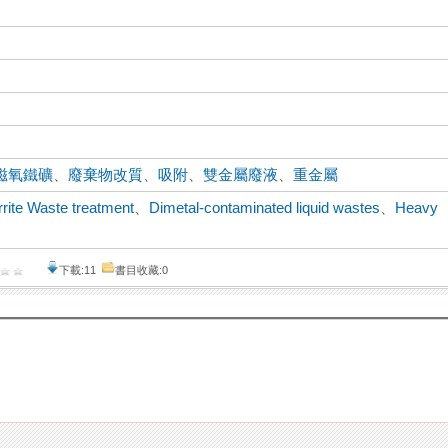
磁氧鐵礦
、
廢棄物改質
、
吸附
、
雙金屬廢液
、
重金屬
rrite Waste treatment
、
Dimetal-contaminated liquid wastes
、
Heavy
下載:11
書目收藏:0