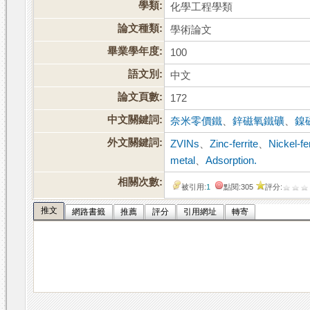
學類:
化學工程學類
論文種類:
學術論文
畢業學年度:
100
語文別:
中文
論文頁數:
172
中文關鍵詞:
奈米零價鐵
、
鋅磁氧鐵礦
、
鎳
外文關鍵詞:
ZVINs
、
Zinc-ferrite
、
Nickel-fe
metal
、
Adsorption.
相關次數:
被引用:
1
點閱:305
評分:
推文
網路書籤
推薦
評分
引用網址
轉寄