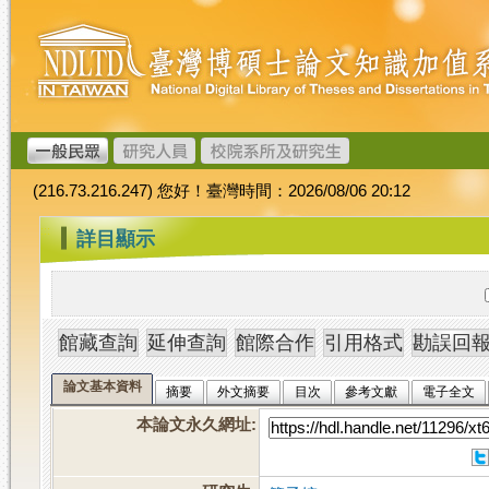
跳
臺
到
灣
主
博
要
碩
內
士
容
論
文
(216.73.216.247) 您好！臺灣時間：2026/08/06 20:12
加
值
:::
詳目顯示
系
統
論文基本資料
摘要
外文摘要
目次
參考文獻
電子全文
本論文永久網址
: