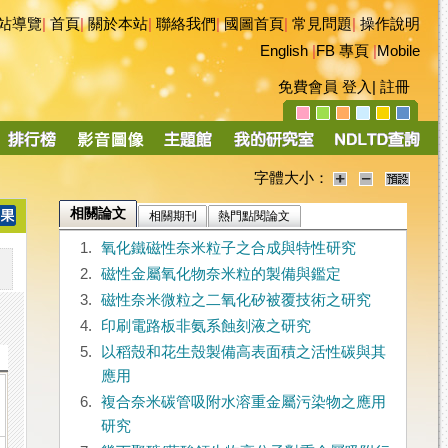
站導覽
|
首頁
|
關於本站
|
聯絡我們
|
國圖首頁
|
常見問題
|
操作說明
English
|
FB 專頁
|
Mobile
免費會員
登入
|
註冊
字體大小：
相關論文
相關期刊
熱門點閱論文
1.
氧化鐵磁性奈米粒子之合成與特性研究
2.
磁性金屬氧化物奈米粒的製備與鑑定
3.
磁性奈米微粒之二氧化矽被覆技術之研究
4.
印刷電路板非氨系蝕刻液之研究
5.
以稻殼和花生殼製備高表面積之活性碳與其
應用
6.
複合奈米碳管吸附水溶重金屬污染物之應用
研究