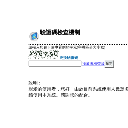
驗證碼檢查機制
請輸入您在下圖中看到的字元(字母區分大小寫)
更換驗證碼
播放圖檔聲音
說明︰
親愛的使用者，您好！由於目前系統使用人數眾
續使用本系統。感謝您的配合。