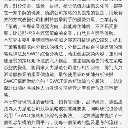
業，對於使命、遠景、目標、核心價值與企業文化等，都存
在一知半解的現象。所謂公司策略的意義指的就是，用最有
效的方式改變公司相對於競爭對手的優勢力量。企業若有
「策略」主導企業經營方向，就能穩住陣腳，不容易受影
響，比起那些沒有經營策略的企業，自然具有競爭優勢。
本研究主要引用我國策略領域之專家司徒達賢(1995)，提出
了策略形態取向分析法的概念，分析工具結合司徒達賢的策
略矩陣法及SWOT綜合分析法，藉由個案訪談內容，運用司
徒達賢的策略矩陣法的六大構面，描述個案過去到現在策略
形態的變化，將兩家人力派遣公司進行相互比較，得到人力
派遣服務業的產業價值鏈。最後使用策略矩陣分析法與
SWOT構面做結合的「SWOT策略矩陣綜合分析法」，結論
探討出國內區域性人力派遣公司經營之產業定位及競爭策
略。
本研究發現制度的合理性、招募管理師、品牌經營、據點通
路為人力派遣公司競爭策略成功關鍵要素，同時研究也發現
利用「SWOT策略矩陣綜合分析法」，此方法論亦提供了一
個觀念架構的共同平台，使每一個策略句型及思考的流程，