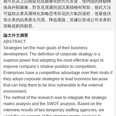
都可在其上以模組化或圖像化的方式表達，使內隱的經驗轉
換為外顯圖像，對意見溝通與資訊累積極有幫助，藉此方法
可協助企業高層簡化策略思考所花的力氣與過程，使最後決
策出來的結果產生共識、降低風險，並據以形成公司未來的
策略規劃與願景。
論文外文摘要
ABSTRACT
Strategies set the main goals of their business
development. The definition of corporate strategy is a
superior power that adopting the most effective ways to
improve company’s relative position to competitors.
Enterprises have a competitive advantage over their rivals if
they adopt corporate strategies to lead business because
that can help them to be less vulnerable to the external
environment.
The method of the research was to integrate the strategic
matrix analysis and the SWOT analysis. Based on the
interview results of two temporary staffing agencies, we