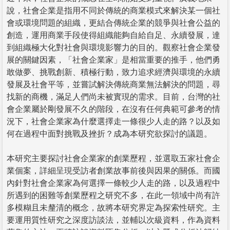
說，社會企業是指用不同於傳統的商業模式來解決某一個社
會或環境問題的組織，更結合傳統企業的競爭與社會公益的
創造，運用商業手段使得組織能夠自給自足、永續發展，達
到組織極大化對社會與環境影響力的目的。觀察社會企業發
展的關鍵因素，「社會企業家」是相當重要的推手，他們勇
敢做夢、挑戰創新、積極行動，致力追求經濟與環境的永續
發展及社會平等，並嘗試解決傳統商業無法解決的問題，尋
找新的商機，滿足人們尚未被實現的需求。目前，台灣的社
會企業屬於剛發展不久的階段，在沒有任何典範可參考的情
況下，社會企業家為什麼選擇走一條很少人走的路？以及如
何在過程中面對挑戰及挫折？成為本研究欲探討的議題。
本研究主要探討社會企業家的創業歷程，並選取五家社會企
業個案，詳細呈現受訪者創業故事前後與因果的關係。而國
內針對社會企業家為何選擇一條較少人走的路，以及過程中
所遇到的困難等創業歷程之研究不多，在此一領域中尚有許
多模糊且未釐清的概念，故將本研究界定為探索性研究。主
要運用質性研究之深度訪談法，並輔以次級資料，作為資料