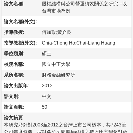
論文名稱:
股權結構與公司營運績效關係之研究---以
台灣市場為例
論文名稱(外文):
指導教授:
何加政;黃介良
指導教授(外文):
Chia-Cheng Ho;Chai-Liang Huang
學位類別:
碩士
校院名稱:
國立中正大學
系所名稱:
財務金融研究所
論文出版年:
2013
語文別:
中文
論文頁數:
50
論文摘要
本研究乃針對2003至2012之台灣上市公司樣本，共7243筆
公司年度資料，探討各公司間股權結構之持股比率變化對於