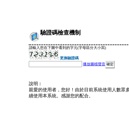
驗證碼檢查機制
請輸入您在下圖中看到的字元(字母區分大小寫)
更換驗證碼
播放圖檔聲音
說明︰
親愛的使用者，您好！由於目前系統使用人數眾
續使用本系統。感謝您的配合。