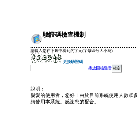
驗證碼檢查機制
請輸入您在下圖中看到的字元(字母區分大小寫)
更換驗證碼
播放圖檔聲音
說明︰
親愛的使用者，您好！由於目前系統使用人數眾
續使用本系統。感謝您的配合。