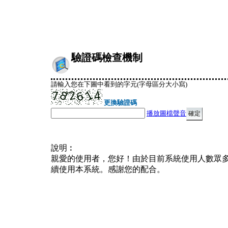
驗證碼檢查機制
請輸入您在下圖中看到的字元(字母區分大小寫)
更換驗證碼
播放圖檔聲音
說明︰
親愛的使用者，您好！由於目前系統使用人數眾
續使用本系統。感謝您的配合。