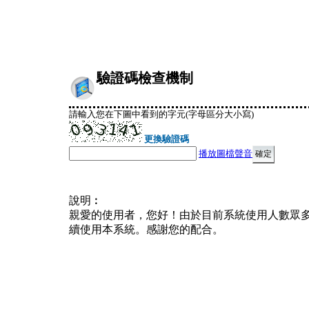
驗證碼檢查機制
請輸入您在下圖中看到的字元(字母區分大小寫)
更換驗證碼
播放圖檔聲音
說明︰
親愛的使用者，您好！由於目前系統使用人數眾
續使用本系統。感謝您的配合。