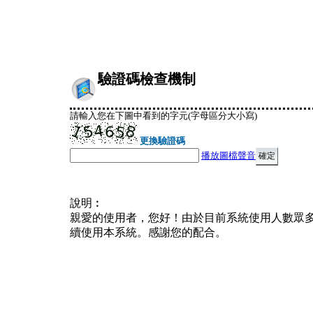
驗證碼檢查機制
請輸入您在下圖中看到的字元(字母區分大小寫)
更換驗證碼
播放圖檔聲音
說明︰
親愛的使用者，您好！由於目前系統使用人數眾
續使用本系統。感謝您的配合。