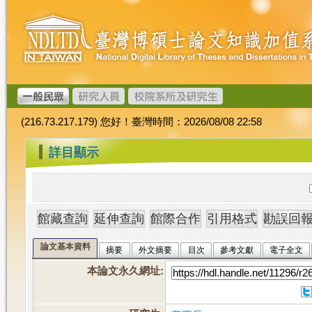
跳
臺
到
灣
主
博
要
碩
內
士
容
論
文
(216.73.217.179) 您好！臺灣時間：2026/08/08 22:58
加
值
:::
詳目顯示
系
統
論文基本資料
摘要
外文摘要
目次
參考文獻
電子全文
本論文永久網址
: