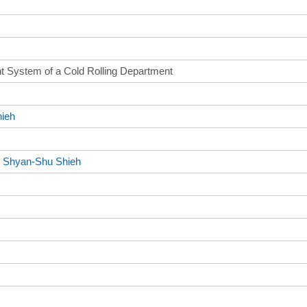
t System of a Cold Rolling Department
ieh
、
Shyan-Shu Shieh