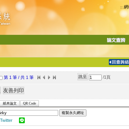
網
:::
功
能
切
換
導
覽
/1
頁
第 1 筆 / 共 1 筆
列
紙本論文
QR Code
複製永久網址
Twitter