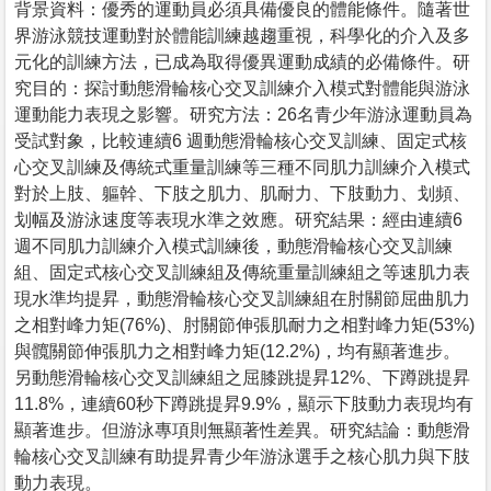
背景資料：優秀的運動員必須具備優良的體能條件。隨著世
界游泳競技運動對於體能訓練越趨重視，科學化的介入及多
元化的訓練方法，已成為取得優異運動成績的必備條件。研
究目的：探討動態滑輪核心交叉訓練介入模式對體能與游泳
運動能力表現之影響。研究方法：26名青少年游泳運動員為
受試對象，比較連續6 週動態滑輪核心交叉訓練、固定式核
心交叉訓練及傳統式重量訓練等三種不同肌力訓練介入模式
對於上肢、軀幹、下肢之肌力、肌耐力、下肢動力、划頻、
划幅及游泳速度等表現水準之效應。研究結果：經由連續6
週不同肌力訓練介入模式訓練後，動態滑輪核心交叉訓練
組、固定式核心交叉訓練組及傳統重量訓練組之等速肌力表
現水準均提昇，動態滑輪核心交叉訓練組在肘關節屈曲肌力
之相對峰力矩(76%)、肘關節伸張肌耐力之相對峰力矩(53%)
與髖關節伸張肌力之相對峰力矩(12.2%)，均有顯著進步。
另動態滑輪核心交叉訓練組之屈膝跳提昇12%、下蹲跳提昇
11.8%，連續60秒下蹲跳提昇9.9%，顯示下肢動力表現均有
顯著進步。但游泳專項則無顯著性差異。研究結論：動態滑
輪核心交叉訓練有助提昇青少年游泳選手之核心肌力與下肢
動力表現。