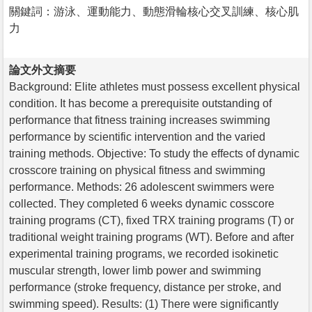
關鍵詞：游泳、運動能力、動態滑輪核心交叉訓練、核心肌
力
論文外文摘要
Background: Elite athletes must possess excellent physical
condition. It has become a prerequisite outstanding of
performance that fitness training increases swimming
performance by scientific intervention and the varied
training methods. Objective: To study the effects of dynamic
crosscore training on physical fitness and swimming
performance. Methods: 26 adolescent swimmers were
collected. They completed 6 weeks dynamic cosscore
training programs (CT), fixed TRX training programs (T) or
traditional weight training programs (WT). Before and after
experimental training programs, we recorded isokinetic
muscular strength, lower limb power and swimming
performance (stroke frequency, distance per stroke, and
swimming speed). Results: (1) There were significantly