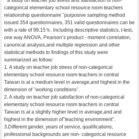
" a study on teacher job stress and satisfaction of non-
categorical elementary school resource room teachers
relationship questionnaire "purposive sampling method
issued 354 questionnaires, 351 valid questionnaires can be
with a rate of 99.15％. Including descriptive statistics, t-test,
one way ANOVA, Pearson’s product - moment correlation,
canonical analysis,and multiple regression and other
statistical methods to findings of this study were
summarized as follow:
1. A study on teacher job stress of non-categorical
elementary school resource room teachers in central
Taiwan is at a medium level in average,and highest in the
dimension of "working conditions".
2. A study on teacher job satisfaction of non-categorical
elementary school resource room teachers in central
Taiwan is at a slightly higher level in average,and and
highest in the dimension of"teaching environment".
3.Different gender, years of service, qualifications,
professional backgrounds are non- categorical resource