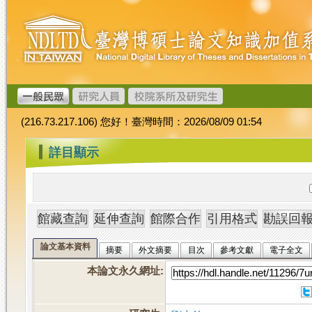
跳
臺
到
灣
主
博
要
碩
內
士
容
論
文
(216.73.217.106) 您好！臺灣時間：2026/08/09 01:54
加
值
:::
詳目顯示
系
統
論文基本資料
摘要
外文摘要
目次
參考文獻
電子全文
本論文永久網址
: