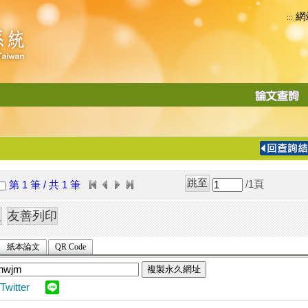
網
:::
功
能
切
換
導
覽
/1
頁
第 1 筆 / 共 1 筆
列
紙本論文
QR Code
複製永久網址
Twitter