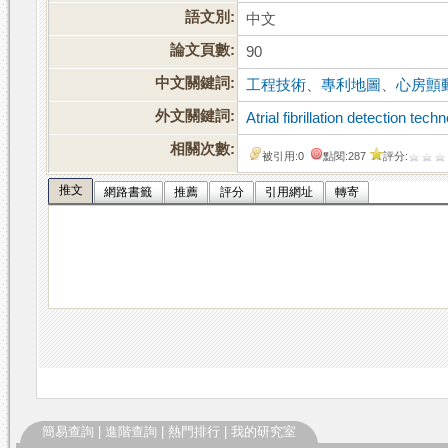
語文別:
中文
論文頁數:
90
中文關鍵詞:
工程技術
、
專利地圖
、
心房顫
外文關鍵詞:
Atrial fibrillation detection tech
相關次數:
被引用:0
點閱:287
評分:
推文
網路書籤
推薦
評分
引用網址
轉寄
簡易查詢
|
進階查詢
|
熱門排行
|
我的研究室