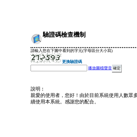
驗證碼檢查機制
請輸入您在下圖中看到的字元(字母區分大小寫)
更換驗證碼
播放圖檔聲音
說明︰
親愛的使用者，您好！由於目前系統使用人數眾
續使用本系統。感謝您的配合。