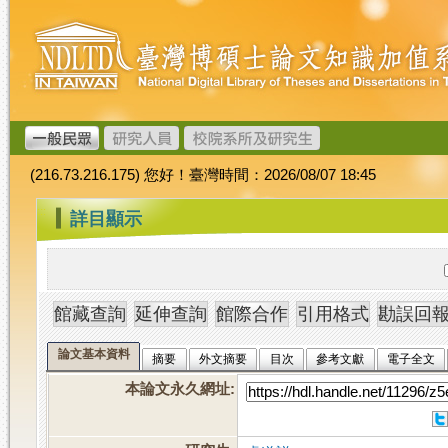
跳
臺
到
灣
主
博
要
碩
內
士
容
論
文
(216.73.216.175) 您好！臺灣時間：2026/08/07 18:45
加
值
:::
詳目顯示
系
統
論文基本資料
摘要
外文摘要
目次
參考文獻
電子全文
本論文永久網址
: