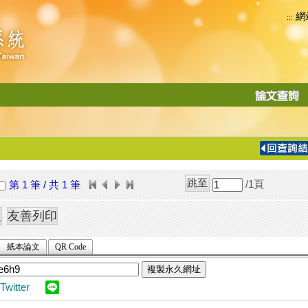
網
:::
功
能
切
換
導
覽
/1
頁
第 1 筆 / 共 1 筆
列
紙本論文
QR Code
複製永久網址
Twitter