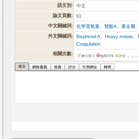
語文別:
中文
論文頁數:
61
中文關鍵詞:
化學需氧量
、
雙酚A
、
重金屬
外文關鍵詞:
Bisphenol A
、
Heavy metals
、
Coagulation
相關次數:
被引用:
1
點閱:878
評分:
推文
網路書籤
推薦
評分
引用網址
轉寄