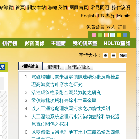
站導覽
|
首頁
|
關於本站
|
聯絡我們
|
國圖首頁
|
常見問題
|
操作說明
English
|
FB 專頁
|
Mobile
免費會員
登入
|
註冊
字體大小：
相關論文
相關期刊
熱門點閱論文
1.
電磁場輔助奈米級零價鐵連續分批反應槽處
理高濃度含砷廢水之研究
2.
活性碳管柱吸附金屬與氨氮之研究
3.
零價鐵批次瓶杯去除水中重金屬
4.
以人工溼地處理校園污水之功能性探討
5.
人工溼地系統處理污水污染物去除和氧化還
原電位關係之探討
6.
以零價鐵技術處理地下水中三氯乙烯及四氯