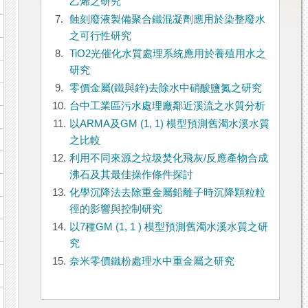
乙烯之研究
7.
蝕刻廢液製備聚合鐵混凝劑應用於染整廢水
之可行性研究
8.
TiO2光催化水質處理系統應用於養殖用水之
研究
9.
零價金屬(鐵與鋅)去除水中硝酸鹽氮之研究
10.
台中工業區污水處理廠鄰近溪流之水質分析
11.
以ARMA及GM (1, 1) 模型預測舊濁水溪水質
之比較
12.
利用不同來源之垃圾焚化飛灰/反應產物合成
沸石及其最佳操作條件探討
13.
化學沉降法去除重金屬鉛離子時沉降顆粒粒
徑的影響與控制研究
14.
以7種GM (1, 1 ) 模型預測舊濁水溪水質之研
究
15.
奈米零價鐵粉處理水中重金屬之研究