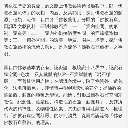
初觀在歷史的長流，於文獻上佛教藝術傳播過程中，以「佛
教石窟流佈」的表相、內涵、及其功用，探討佛教石窟的起
源、種類、流佈；藉由各「佛教藝術」分區的「佛教石窟」
田調及文獻資料，研討佛教石窟：一、「窟內空間」的形
制、窟龕等；二、「窟內外銜接過度空間」的窟緣構造物
等；三、「窟外空間」的環境、地質、園林、塔等，探討佛
教石窟藝術的流傳與演化。是為流傳「佛教石窟藝術」之事
明。
再藉由佛教基本的存有、認識論、根境識十八界中，認識石
窟空間─色境，及其載體的無常─石窟崖體的「岩石循
環」，而善於運用岩性；在認識色境中，除了物質外，還包
含「法處所攝色」，即情識─精神與認知的部分；從佛教的
莊嚴觀，莊嚴的種種及變現、能所，對形成佛教石窟空間宗
教性、紀念性、莊嚴性、構造性的石窟「莊嚴具」，及其所
代表的精神性、及物理性因素，試由供養與莊嚴進入，梳理
出「佛教石窟空間莊嚴」的研究淺見，從而確認流傳「佛教
佛教石窟藝術」的理真。