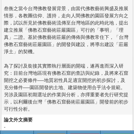
叁衡之當今台灣佛教發展背景，由當代佛教藝術興盛及推展
情形，各教團信仰、護持，走向人間佛教的園區發展方向之
際，試以所見於佛教藝術流傳至台灣地區的此時此地，提出
建立推展「佛教石窟藝術莊嚴園區」可行的「事明」「理
真」二證。基於佛教藝術莊嚴的傳佈與佛教常住下，「台灣
佛教石窟藝術莊嚴園區」的開發與建設，將導出建設「莊嚴
淨土」的契機。
為了探討及銜接其實際執行層面的開端，遂再進而深入研
究：目前台灣地區現有佛教石窟的查訪與紀錄，及將來石窟
開挖之必要條件──地質岩性具足適宜開挖的初步探討，及
充分條件──園區開發的土地、建築物使用合乎法令規範。
另涉及園區初期選址的作業與分析，亦擇重要者先行研究提
示，以利爾後台灣「佛教石窟藝術莊嚴園區」開發前的初步
可行性分析。
論文外文摘要
-