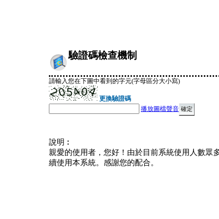
驗證碼檢查機制
請輸入您在下圖中看到的字元(字母區分大小寫)
更換驗證碼
播放圖檔聲音
說明︰
親愛的使用者，您好！由於目前系統使用人數眾
續使用本系統。感謝您的配合。