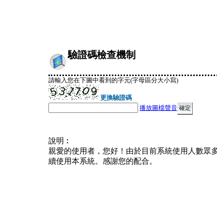
驗證碼檢查機制
請輸入您在下圖中看到的字元(字母區分大小寫)
更換驗證碼
播放圖檔聲音
說明︰
親愛的使用者，您好！由於目前系統使用人數眾
續使用本系統。感謝您的配合。