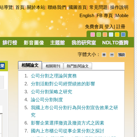
站導覽
|
首頁
|
關於本站
|
聯絡我們
|
國圖首頁
|
常見問題
|
操作說明
English
|
FB 專頁
|
Mobile
免費會員
登入
|
註冊
字體大小：
相關論文
相關期刊
熱門點閱論文
1.
公司分割之理論與實務
2.
分割活動對公司經營績效的影響
3.
公司分割策略之研究
4.
論公司分割制度
5.
我國上市公司分割行為與分割宣告效果之研
究
6.
影響企業選擇撤資及撤資方式之因素
7.
國內上市櫃公司從事企業分割之探討