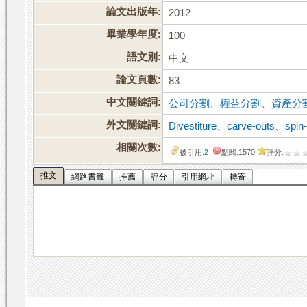
論文出版年:
2012
畢業學年度:
100
語文別:
中文
論文頁數:
83
中文關鍵詞:
公司分割
、
權益分割
、
資產分
外文關鍵詞:
Divestiture
、
carve-outs
、
spin-
相關次數:
被引用:
2
點閱:1570
評分:
推文
網路書籤
推薦
評分
引用網址
轉寄