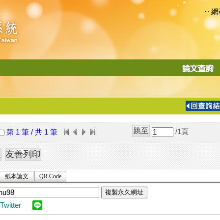
網
:::
功
能
切
換
導
覽
/1
頁
第 1 筆 / 共 1 筆
列
紙本論文
QR Code
複製永久網址
Twitter