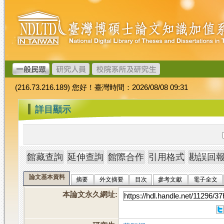
跳
臺
到
灣
主
博
要
碩
內
士
容
論
文
(216.73.216.189) 您好！臺灣時間：2026/08/08 09:31
加
值
:::
詳目顯示
系
統
論文基本資料
摘要
外文摘要
目次
參考文獻
電子全文
本論文永久網址
: