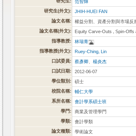
研究生:
范智輝
研究生(外文):
JHIH-HUEI FAN
論文名稱:
權益分割、資產分割與市場反
論文名稱(外文):
Equity Carve-Outs , Spin-Offs
指導教授:
林瑞青
指導教授(外文):
Ruey-Ching, Lin
口試委員:
蔡彥卿
、
楊炎杰
口試日期:
2012-06-07
學位類別:
碩士
校院名稱:
輔仁大學
系所名稱:
會計學系碩士班
學門:
商業及管理學門
學類:
會計學類
論文種類:
學術論文