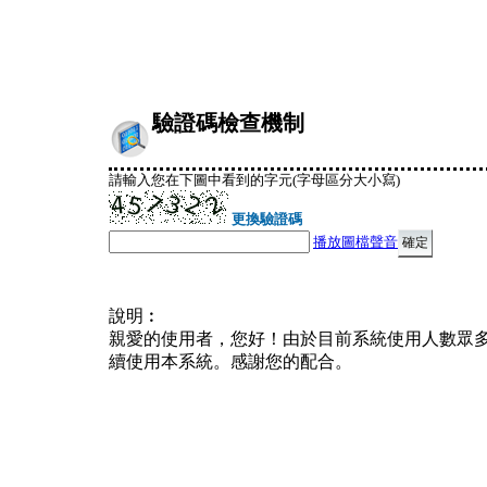
驗證碼檢查機制
請輸入您在下圖中看到的字元(字母區分大小寫)
更換驗證碼
播放圖檔聲音
說明︰
親愛的使用者，您好！由於目前系統使用人數眾
續使用本系統。感謝您的配合。