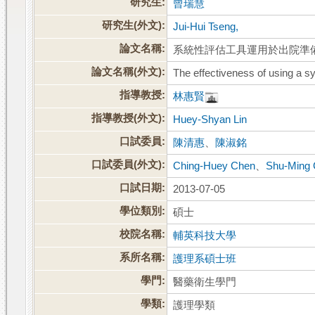
研究生:
曾瑞慧
研究生(外文):
Jui-Hui Tseng,
論文名稱:
系統性評估工具運用於出院準
論文名稱(外文):
The effectiveness of using a s
指導教授:
林惠賢
指導教授(外文):
Huey-Shyan Lin
口試委員:
陳清惠
、
陳淑銘
口試委員(外文):
Ching-Huey Chen
、
Shu-Ming
口試日期:
2013-07-05
學位類別:
碩士
校院名稱:
輔英科技大學
系所名稱:
護理系碩士班
學門:
醫藥衛生學門
學類:
護理學類