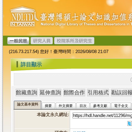
跳
臺
到
灣
主
博
要
碩
內
士
容
論
文
(216.73.217.54) 您好！臺灣時間：2026/08/08 21:07
加
值
:::
詳目顯示
系
統
論文基本資料
摘要
外文摘要
目次
參考文獻
電子全文
本論文永久網址
: