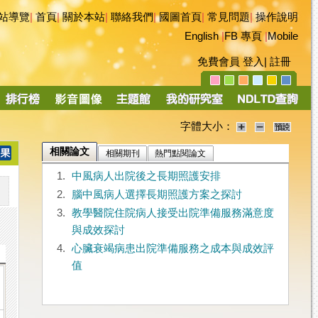
站導覽
|
首頁
|
關於本站
|
聯絡我們
|
國圖首頁
|
常見問題
|
操作說明
English
|
FB 專頁
|
Mobile
免費會員
登入
|
註冊
字體大小：
相關論文
相關期刊
熱門點閱論文
1.
中風病人出院後之長期照護安排
2.
腦中風病人選擇長期照護方案之探討
3.
教學醫院住院病人接受出院準備服務滿意度
與成效探討
4.
心臟衰竭病患出院準備服務之成本與成效評
值