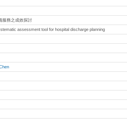
備服務之成效探討
ystematic assessment tool for hospital discharge planning
 Chen