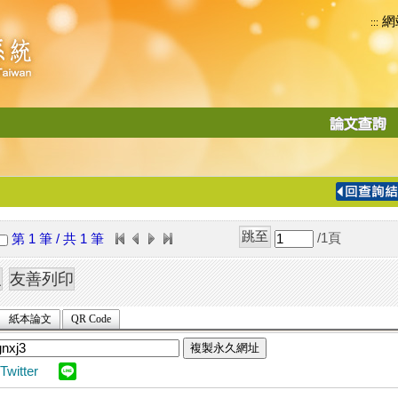
網
:::
功
能
切
換
導
覽
/1
頁
第 1 筆 / 共 1 筆
列
紙本論文
QR Code
複製永久網址
Twitter