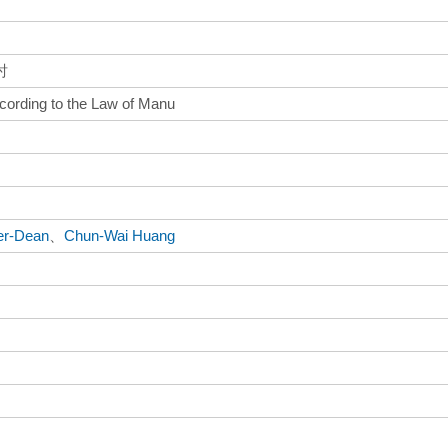
討
ccording to the Law of Manu
er-Dean
、
Chun-Wai Huang