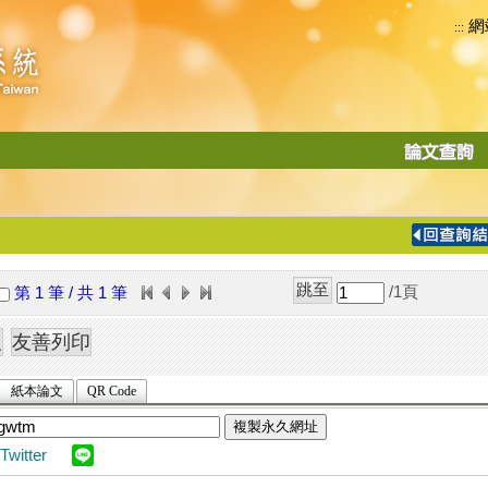
網
:::
功
能
切
換
導
覽
/1
頁
第 1 筆 / 共 1 筆
列
紙本論文
QR Code
複製永久網址
Twitter