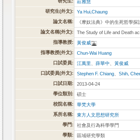
研究生:
莊雅慧
研究生(外文):
Ya Hui,Chaung
論文名稱:
《摩奴法典》中的生死哲學探
論文名稱(外文):
The Study of Life and Death a
指導教授:
黃俊威
指導教授(外文):
Chun-Wai Huang
口試委員:
江萬里
、
薛華中
、
黃俊威
口試委員(外文):
Stephen F. Chiang
、
Shih, Che
口試日期:
2013-04-24
學位類別:
碩士
校院名稱:
華梵大學
系所名稱:
東方人文思想研究所
學門:
社會及行為科學學門
學類:
區域研究學類