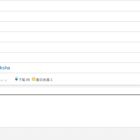
ksha
下載:85
書目收藏:1