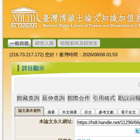
跳
臺
到
灣
主
博
要
碩
內
士
容
論
文
(216.73.217.172) 您好！臺灣時間：2026/08/08 01:53
加
值
:::
詳目顯示
系
統
論文基本資料
摘要
外文摘要
目次
參考文獻
電子全文
本論文永久網址
: