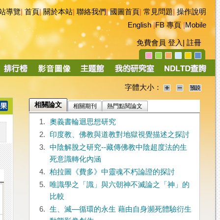
站導覽
|
首頁
|
關於本站
|
聯絡我們
|
國圖首頁
|
常見問題
|
操作說明
English
|
FB 專頁
|
Mobile
免費會員
登入
|
註冊
字體大小：
相關論文
相關期刊
熱門點閱論文
1.
奧義書輪迴思想研究
2.
印度教、佛教與道教對地獄視覺描述之探討
3.
中陰解脫之研究--藏傳佛教中陰超度法的生
死意識轉化內涵
4.
柏拉圖《費多》中靈魂不朽論證的探討
5.
唯識學之「識」與六朝神不滅論之「神」的
比較
6.
生、滅—循環的永生 藉由自身瀕死體驗衍生