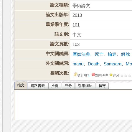
論文種類:
學術論文
論文出版年:
2013
畢業學年度:
101
語文別:
中文
論文頁數:
103
中文關鍵詞:
摩奴法典
、
死亡
、
輪迴
、
解脫
外文關鍵詞:
manu
、
Death
、
Samsara
、
Mo
相關次數:
被引用:
1
點閱:468
評分:
推文
網路書籤
推薦
評分
引用網址
轉寄