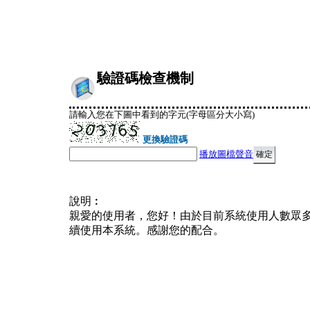
驗證碼檢查機制
請輸入您在下圖中看到的字元(字母區分大小寫)
更換驗證碼
播放圖檔聲音
說明︰
親愛的使用者，您好！由於目前系統使用人數眾
續使用本系統。感謝您的配合。