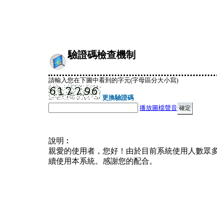
驗證碼檢查機制
請輸入您在下圖中看到的字元(字母區分大小寫)
更換驗證碼
播放圖檔聲音
說明︰
親愛的使用者，您好！由於目前系統使用人數眾
續使用本系統。感謝您的配合。