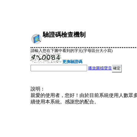
驗證碼檢查機制
請輸入您在下圖中看到的字元(字母區分大小寫)
更換驗證碼
播放圖檔聲音
說明︰
親愛的使用者，您好！由於目前系統使用人數眾
續使用本系統。感謝您的配合。