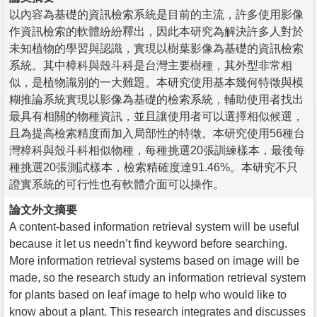
以內容為基礎的資訊檢索系統是目前的主流，許多使用影像
作資訊檢索的軟體紛紛釋出，因此本研究為解決許多人對於
未知植物的學習與認識，實現以樹葉影像為基礎的資訊檢索
系統。其中樟科與殼斗科是台灣主要樹種，其外型非常相
似，是植物識別的一大難題。本研究使用基本幾何特徵與模
糊推論系統實現以影像為基礎的檢索系統，輔助使用者找出
最具有相關的物種資訊，並且讓使用者可以選擇相似候選，
且為提高檢索精度而加入局部性的特徵。本研究使用56種台
灣樟科與殼斗科相似物種，每種挑選20張訓練樣本，最後每
種挑選20張測試樣本，檢索精確度達91.46%。本研究不只
證實系統的可行性也有軟體介面可以操作。
論文外文摘要
A content-based information retrieval system will be useful
because it let us needn’t find keyword before searching.
More information retrieval systems based on image will be
made, so the research study an information retrieval system
for plants based on leaf image to help who would like to
know about a plant. This research integrates and discusses