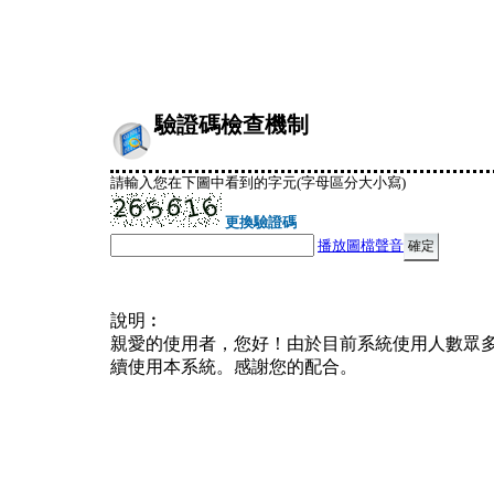
驗證碼檢查機制
請輸入您在下圖中看到的字元(字母區分大小寫)
更換驗證碼
播放圖檔聲音
說明︰
親愛的使用者，您好！由於目前系統使用人數眾
續使用本系統。感謝您的配合。