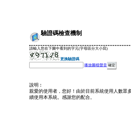
驗證碼檢查機制
請輸入您在下圖中看到的字元(字母區分大小寫)
更換驗證碼
播放圖檔聲音
說明︰
親愛的使用者，您好！由於目前系統使用人數眾
續使用本系統。感謝您的配合。