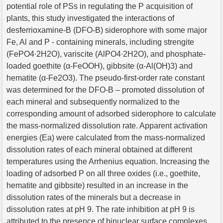
potential role of PSs in regulating the P acquisition of
plants, this study investigated the interactions of
desferrioxamine-B (DFO-B) siderophore with some major
Fe, Al and P - containing minerals, including strengite
(FePO4∙2H2O), variscite (AlPO4∙2H2O), and phosphate-
loaded goethite (α-FeOOH), gibbsite (α-Al(OH)3) and
hematite (α-Fe2O3). The pseudo-first-order rate constant
was determined for the DFO-B – promoted dissolution of
each mineral and subsequently normalized to the
corresponding amount of adsorbed siderophore to calculate
the mass-normalized dissolution rate. Apparent activation
energies (Ea) were calculated from the mass-normalized
dissolution rates of each mineral obtained at different
temperatures using the Arrhenius equation. Increasing the
loading of adsorbed P on all three oxides (i.e., goethite,
hematite and gibbsite) resulted in an increase in the
dissolution rates of the minerals but a decrease in
dissolution rates at pH 9. The rate inhibition at pH 9 is
attributed to the presence of binuclear surface complexes,