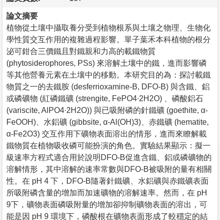
論文摘要
植物從土壤中攝取養分受到植物根系與土壤之物理、生物化
學性質交互作用的複雜過程影響。單子葉禾本科植物的根分
泌可鉗合三價鐵且對鐵親和力高的載鐵物質
(phytosiderophores, PSs) 來溶解土壤中的鐵，進而影響磷
等其他營養元素在土壤中的移動。本研究目的為：探討載鐵
物質之一的去鐵胺 (desferrioxamine-B, DFO-B) 與含鐵、鋁
或磷礦物 (紅磷鐵礦 (strengite, FePO4∙2H2O) 、磷酸鋁石
(variscite, AlPO4∙2H2O)) 與已吸附磷的針鐵礦 (goethite, α-
FeOOH)、水鋁礦 (gibbsite, α-Al(OH)3)、赤鐵礦 (hematite,
α-Fe2O3) 交互作用下礦物表面溶出的情形，進而來瞭解載
鐵物質在植物吸收磷可能扮演的角色。實驗結果顯示：擬一
級速率方程式適合用於說明DFO-B促進含鐵、鋁或磷礦物的
溶解情形，其中溶解的速率常數與DFO-B被吸附的量有相關
性。在 pH 4 下，DFO-B隨著針鐵礦、水鋁礦與赤鐵礦表面
所吸附磷含量的增加而加速礦物的溶解速率。然而，在 pH
9下，礦物表面磷吸附量的增加卻抑制礦物表面的溶出，可
能是因 pH 9 環境下，磷酸根在礦物表面形成了較穩定的結