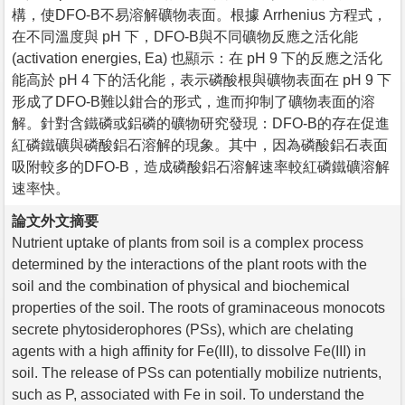
構，使DFO-B不易溶解礦物表面。根據 Arrhenius 方程式，
在不同溫度與 pH 下，DFO-B與不同礦物反應之活化能
(activation energies, Ea) 也顯示：在 pH 9 下的反應之活化
能高於 pH 4 下的活化能，表示磷酸根與礦物表面在 pH 9 下
形成了DFO-B難以鉗合的形式，進而抑制了礦物表面的溶
解。針對含鐵磷或鋁磷的礦物研究發現：DFO-B的存在促進
紅磷鐵礦與磷酸鋁石溶解的現象。其中，因為磷酸鋁石表面
吸附較多的DFO-B，造成磷酸鋁石溶解速率較紅磷鐵礦溶解
速率快。
論文外文摘要
Nutrient uptake of plants from soil is a complex process
determined by the interactions of the plant roots with the
soil and the combination of physical and biochemical
properties of the soil. The roots of graminaceous monocots
secrete phytosiderophores (PSs), which are chelating
agents with a high affinity for Fe(III), to dissolve Fe(III) in
soil. The release of PSs can potentially mobilize nutrients,
such as P, associated with Fe in soil. To understand the