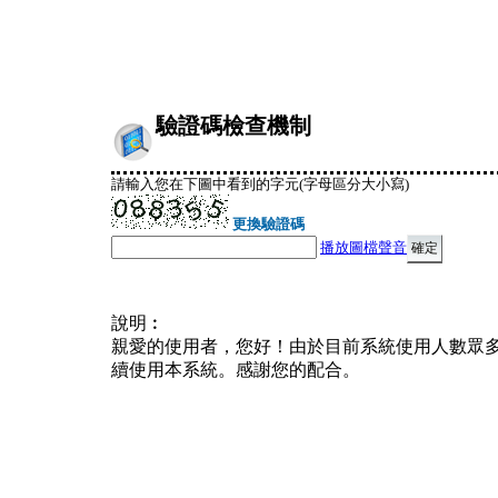
驗證碼檢查機制
請輸入您在下圖中看到的字元(字母區分大小寫)
更換驗證碼
播放圖檔聲音
說明︰
親愛的使用者，您好！由於目前系統使用人數眾
續使用本系統。感謝您的配合。