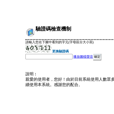
驗證碼檢查機制
請輸入您在下圖中看到的字元(字母區分大小寫)
更換驗證碼
播放圖檔聲音
說明︰
親愛的使用者，您好！由於目前系統使用人數眾
續使用本系統。感謝您的配合。