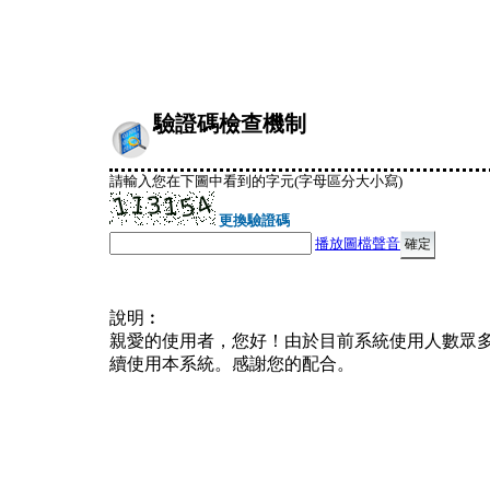
驗證碼檢查機制
請輸入您在下圖中看到的字元(字母區分大小寫)
更換驗證碼
播放圖檔聲音
說明︰
親愛的使用者，您好！由於目前系統使用人數眾
續使用本系統。感謝您的配合。