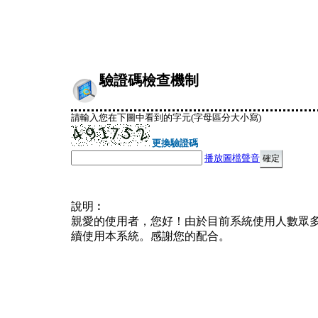
驗證碼檢查機制
請輸入您在下圖中看到的字元(字母區分大小寫)
更換驗證碼
播放圖檔聲音
說明︰
親愛的使用者，您好！由於目前系統使用人數眾
續使用本系統。感謝您的配合。