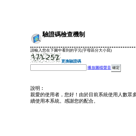
驗證碼檢查機制
請輸入您在下圖中看到的字元(字母區分大小寫)
更換驗證碼
播放圖檔聲音
說明︰
親愛的使用者，您好！由於目前系統使用人數眾
續使用本系統。感謝您的配合。