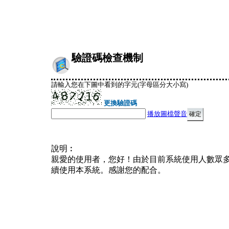
驗證碼檢查機制
請輸入您在下圖中看到的字元(字母區分大小寫)
更換驗證碼
播放圖檔聲音
說明︰
親愛的使用者，您好！由於目前系統使用人數眾
續使用本系統。感謝您的配合。