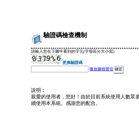
驗證碼檢查機制
請輸入您在下圖中看到的字元(字母區分大小寫)
更換驗證碼
播放圖檔聲音
說明︰
親愛的使用者，您好！由於目前系統使用人數眾
續使用本系統。感謝您的配合。